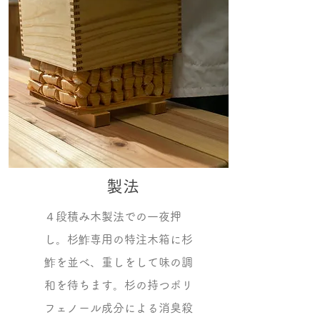
​製法
４段積み木製法での一夜押
し。杉鮓専用の特注木箱に杉
鮓を並べ、重しをして味の調
和を待ちます。杉の持つポリ
フェノール成分による消臭殺