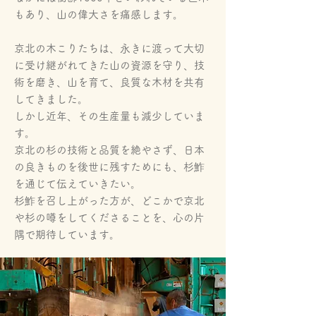
もあり、山の偉大さを痛感します。
京北の木こりたちは、永きに渡って大切
に受け継がれてきた山の資源を守り、技
術を磨き、山を育て、良質な木材を共有
してきました。
しかし近年、その生産量も減少していま
す。
京北の杉の技術と品質を絶やさず、日本
の良きものを後世に残すためにも、杉鮓
を通じて伝えていきたい。
杉鮓を召し上がった方が、どこかで京北
や杉の噂をしてくださることを、心の片
隅で期待しています。