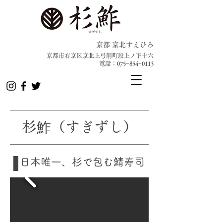
京都 京北すえひろ
京都市右京区京北上弓削町段上ノ下十六
​電話：075−854−0113
杉鮓（すぎずし）
日本唯一、杉で包む鯖寿司