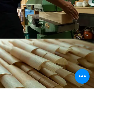
杉鮓を包んでいる「薄経木」は、京北の
杉を専用の仕上げカンナで１枚１枚、薄
く削り出しています。
削り出した薄経木は必要に応じて水に漬